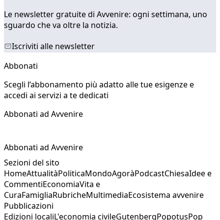
Le newsletter gratuite di Avvenire: ogni settimana, uno
sguardo che va oltre la notizia.
Iscriviti alle newsletter
Abbonati
Scegli l’abbonamento più adatto alle tue esigenze e
accedi ai servizi a te dedicati
Abbonati ad Avvenire
Abbonati ad Avvenire
Sezioni del sito
Home
Attualità
Politica
Mondo
Agorà
Podcast
Chiesa
Idee e
Commenti
Economia
Vita e
Cura
Famiglia
Rubriche
Multimedia
Ecosistema avvenire
Pubblicazioni
Edizioni locali
L'economia civile
Gutenberg
Popotus
Pop