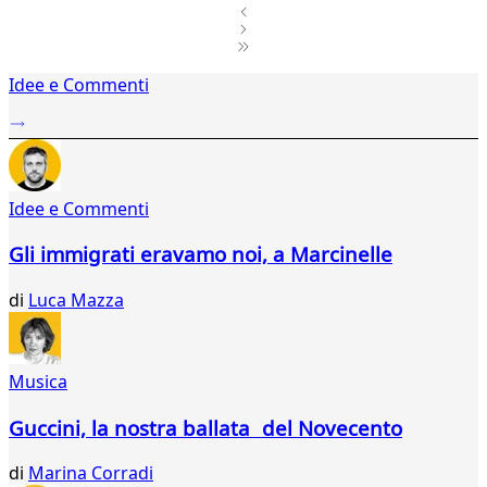
1
Idee e Commenti
2
...
524
525
526
Idee e Commenti
527
528
Gli immigrati eravamo noi, a Marcinelle
529
530
di
Luca Mazza
531
532
533
534
Musica
535
536
Guccini, la nostra ballata del Novecento
537
538
di
Marina Corradi