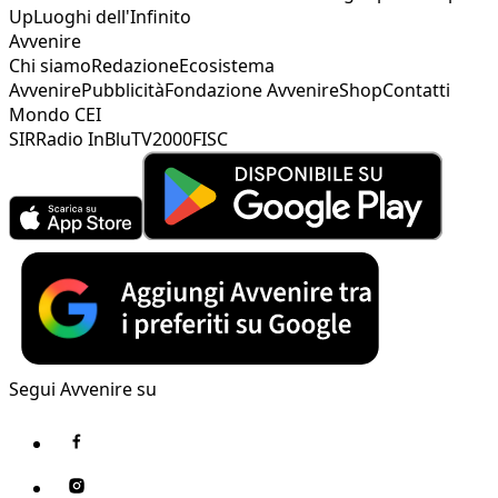
Up
Luoghi dell'Infinito
Avvenire
Chi siamo
Redazione
Ecosistema
Avvenire
Pubblicità
Fondazione Avvenire
Shop
Contatti
Mondo CEI
SIR
Radio InBlu
TV2000
FISC
Segui Avvenire su