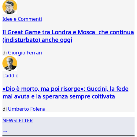
539
540
541
Idee e Commenti
542
543
Il Great Game tra Londra e Mosca che continua
544
(indisturbato) anche oggi
545
546
di
Giorgio Ferrari
547
548
549
L'addio
550
551
«Dio è morto, ma poi risorge»: Guccini, la fede
552
mai avuta e la speranza sempre coltivata
...
565
di
Umberto Folena
566
NEWSLETTER