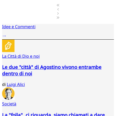
1
Idee e Commenti
2
...
516
517
518
La Città di Dio e noi
519
520
Le due "città" di Agostino vivono entrambe
521
dentro di noi
522
523
di
Luigi Alici
524
525
526
527
Società
528
529
La "folla" ci riguarda, siamo chiamati a dare