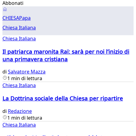
Abbonati
Chiesa
CHIESA
Papa
Chiesa Italiana
Chiesa Italiana
Il patriarca maronita Raï: sarà per noi l’inizio di
una primavera cristiana
di
Salvatore Mazza
1 min di lettura
Chiesa Italiana
La Dottrina sociale della Chiesa per ripartire
di
Redazione
1 min di lettura
Chiesa Italiana