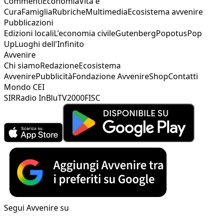
Commenti
Economia
Vita e
Cura
Famiglia
Rubriche
Multimedia
Ecosistema avvenire
Pubblicazioni
Edizioni locali
L'economia civile
Gutenberg
Popotus
Pop
Up
Luoghi dell'Infinito
Avvenire
Chi siamo
Redazione
Ecosistema
Avvenire
Pubblicità
Fondazione Avvenire
Shop
Contatti
Mondo CEI
SIR
Radio InBlu
TV2000
FISC
Segui Avvenire su