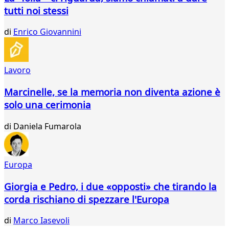
530
tutti noi stessi
531
532
di
Enrico Giovannini
533
534
535
Lavoro
536
537
Marcinelle, se la memoria non diventa azione è
538
solo una cerimonia
539
540
di
Daniela Fumarola
541
542
543
544
Europa
...
Giorgia e Pedro, i due «opposti» che tirando la
565
566
corda rischiano di spezzare l'Europa
di
Marco Iasevoli