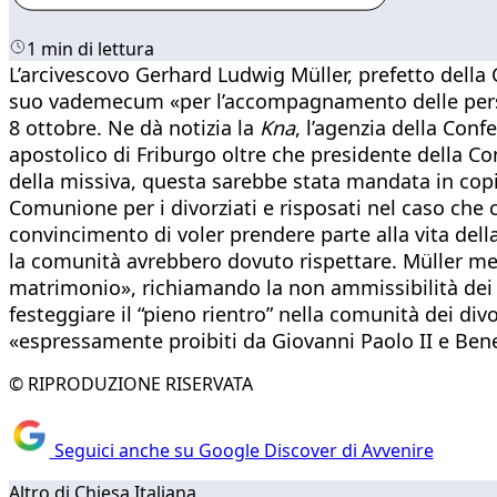
1 min di lettura
L’arcivescovo Gerhard Ludwig Müller, prefetto della Co
suo vademecum «per l’accompagnamento delle persone 
8 ottobre. Ne dà notizia la
Kna
, l’agenzia della Con
apostolico di Friburgo oltre che presidente della C
della missiva, questa sarebbe stata mandata in copia
Comunione per i divorziati e risposati nel caso ch
convincimento di voler prendere parte alla vita dell
la comunità avrebbero dovuto rispettare. Müller mett
matrimonio», richiamando la non ammissibilità dei d
festeggiare il “pieno rientro” nella comunità dei divo
«espressamente proibiti da Giovanni Paolo II e Ben
© RIPRODUZIONE RISERVATA
Seguici anche su Google Discover di Avvenire
Altro di Chiesa Italiana