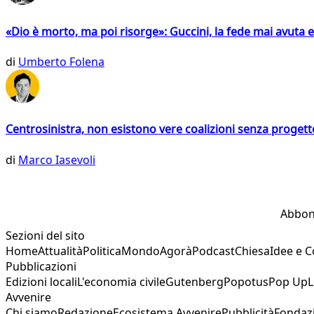
«Dio è morto, ma poi risorge»: Guccini, la fede mai avuta 
di
Umberto Folena
Centrosinistra, non esistono vere coalizioni senza progett
di
Marco Iasevoli
Abbon
Sezioni del sito
Home
Attualità
Politica
Mondo
Agorà
Podcast
Chiesa
Idee e 
Pubblicazioni
Edizioni locali
L'economia civile
Gutenberg
Popotus
Pop Up
L
Avvenire
Chi siamo
Redazione
Ecosistema Avvenire
Pubblicità
Fondaz