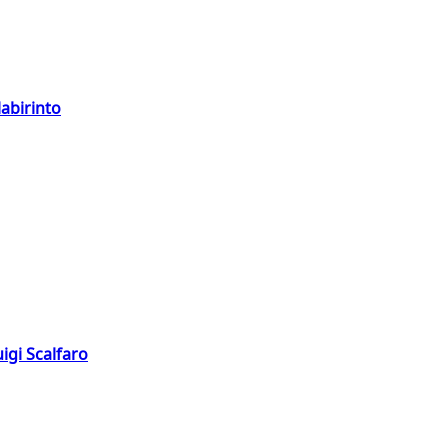
labirinto
igi Scalfaro