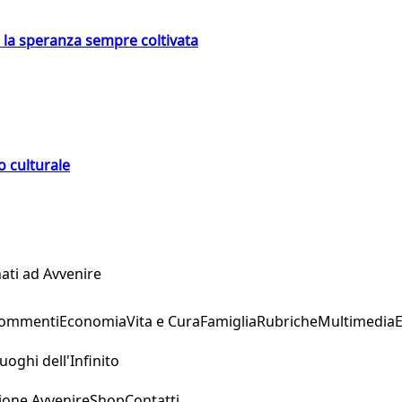
e la speranza sempre coltivata
o culturale
ati ad Avvenire
Commenti
Economia
Vita e Cura
Famiglia
Rubriche
Multimedia
uoghi dell'Infinito
ione Avvenire
Shop
Contatti