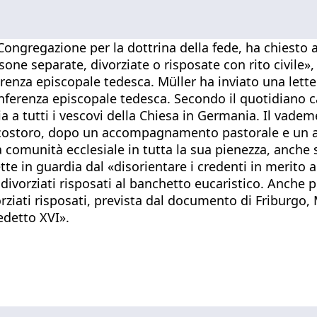
ngregazione per la dottrina della fede, ha chiesto all’
separate, divorziate o risposate con rito civile», ri
ferenza episcopale tedesca. Müller ha inviato una lett
onferenza episcopale tedesca. Secondo il quotidiano c
 a tutti i vescovi della Chiesa in Germania. Il vademe
e costoro, dopo un accompagnamento pastorale e un a
a comunità ecclesiale in tutta la sua pienezza, anche
e in guardia dal «disorientare i credenti in merito al
ivorziati risposati al banchetto eucaristico. Anche 
rziati risposati, prevista dal documento di Friburgo, M
edetto XVI».