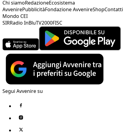
Chi siamo
Redazione
Ecosistema
Avvenire
Pubblicità
Fondazione Avvenire
Shop
Contatti
Mondo CEI
SIR
Radio InBlu
TV2000
FISC
Segui Avvenire su