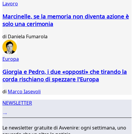
Lavoro
417
418
Marcinelle, se la memoria non diventa azione è
419
solo una cerimonia
420
421
di
Daniela Fumarola
422
423
424
425
Europa
...
Giorgia e Pedro, i due «opposti» che tirando la
565
566
corda rischiano di spezzare l'Europa
di
Marco Iasevoli
NEWSLETTER
Le newsletter gratuite di Avvenire: ogni settimana, uno