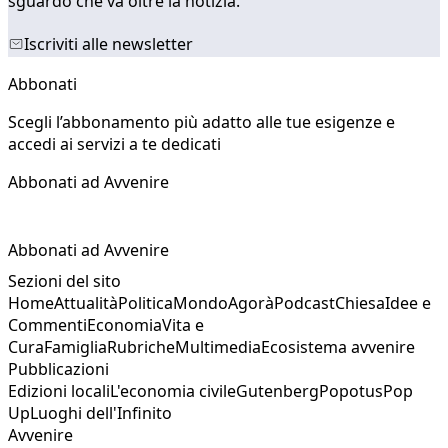
sguardo che va oltre la notizia.
Iscriviti alle newsletter
Abbonati
Scegli l’abbonamento più adatto alle tue esigenze e
accedi ai servizi a te dedicati
Abbonati ad Avvenire
Abbonati ad Avvenire
Sezioni del sito
Home
Attualità
Politica
Mondo
Agorà
Podcast
Chiesa
Idee e
Commenti
Economia
Vita e
Cura
Famiglia
Rubriche
Multimedia
Ecosistema avvenire
Pubblicazioni
Edizioni locali
L'economia civile
Gutenberg
Popotus
Pop
Up
Luoghi dell'Infinito
Avvenire