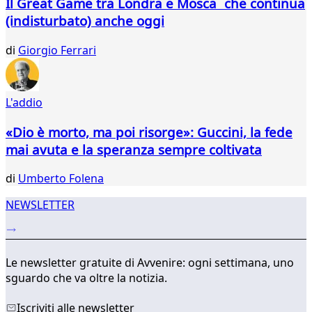
Il Great Game tra Londra e Mosca che continua
404
(indisturbato) anche oggi
405
406
di
Giorgio Ferrari
407
408
409
L'addio
410
411
«Dio è morto, ma poi risorge»: Guccini, la fede
412
mai avuta e la speranza sempre coltivata
...
565
di
Umberto Folena
566
NEWSLETTER
Le newsletter gratuite di Avvenire: ogni settimana, uno
sguardo che va oltre la notizia.
Iscriviti alle newsletter