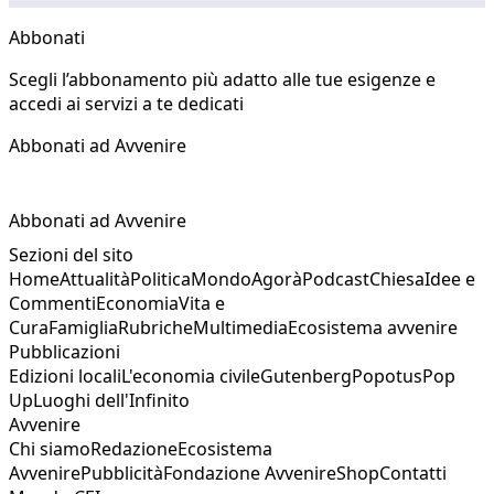
Abbonati
Scegli l’abbonamento più adatto alle tue esigenze e
accedi ai servizi a te dedicati
Abbonati ad Avvenire
Abbonati ad Avvenire
Sezioni del sito
Home
Attualità
Politica
Mondo
Agorà
Podcast
Chiesa
Idee e
Commenti
Economia
Vita e
Cura
Famiglia
Rubriche
Multimedia
Ecosistema avvenire
Pubblicazioni
Edizioni locali
L'economia civile
Gutenberg
Popotus
Pop
Up
Luoghi dell'Infinito
Avvenire
Chi siamo
Redazione
Ecosistema
Avvenire
Pubblicità
Fondazione Avvenire
Shop
Contatti