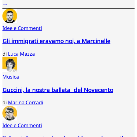
...
384
385
386
Idee e Commenti
387
388
Gli immigrati eravamo noi, a Marcinelle
389
390
di
Luca Mazza
391
392
393
394
Musica
395
396
Guccini, la nostra ballata del Novecento
397
398
di
Marina Corradi
399
400
401
Idee e Commenti
402
403