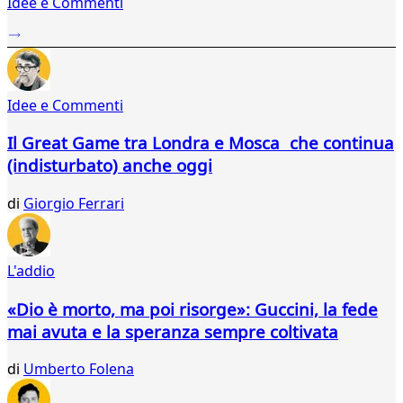
Idee e Commenti
2
...
388
389
390
Idee e Commenti
391
392
Il Great Game tra Londra e Mosca che continua
393
(indisturbato) anche oggi
394
395
di
Giorgio Ferrari
396
397
398
399
L'addio
400
401
«Dio è morto, ma poi risorge»: Guccini, la fede
402
mai avuta e la speranza sempre coltivata
403
404
di
Umberto Folena
405
406