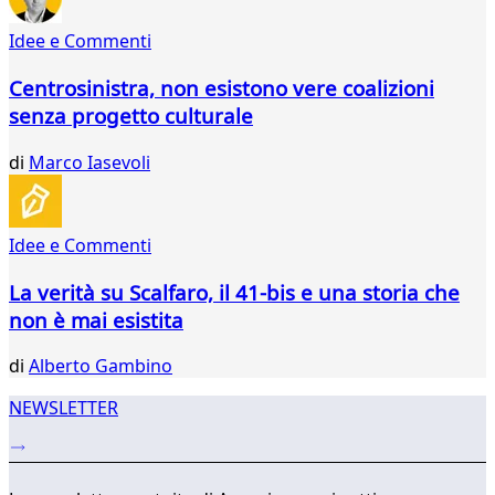
407
Idee e Commenti
408
409
Centrosinistra, non esistono vere coalizioni
410
senza progetto culturale
411
412
di
Marco Iasevoli
413
414
415
416
Idee e Commenti
...
La verità su Scalfaro, il 41-bis e una storia che
565
566
non è mai esistita
di
Alberto Gambino
NEWSLETTER