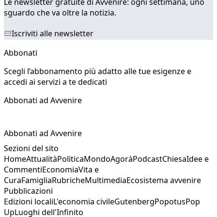
Le newsletter gratuite di Avvenire: ogni settimana, uno
sguardo che va oltre la notizia.
Iscriviti alle newsletter
Abbonati
Scegli l’abbonamento più adatto alle tue esigenze e
accedi ai servizi a te dedicati
Abbonati ad Avvenire
Abbonati ad Avvenire
Sezioni del sito
Home
Attualità
Politica
Mondo
Agorà
Podcast
Chiesa
Idee e
Commenti
Economia
Vita e
Cura
Famiglia
Rubriche
Multimedia
Ecosistema avvenire
Pubblicazioni
Edizioni locali
L'economia civile
Gutenberg
Popotus
Pop
Up
Luoghi dell'Infinito