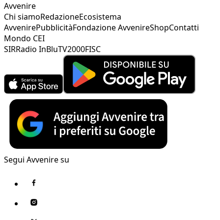
Avvenire
Chi siamo
Redazione
Ecosistema
Avvenire
Pubblicità
Fondazione Avvenire
Shop
Contatti
Mondo CEI
SIR
Radio InBlu
TV2000
FISC
Segui Avvenire su