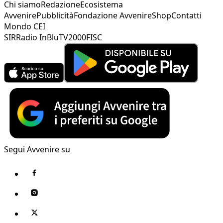
Chi siamo
Redazione
Ecosistema
Avvenire
Pubblicità
Fondazione Avvenire
Shop
Contatti
Mondo CEI
SIR
Radio InBlu
TV2000
FISC
Segui Avvenire su