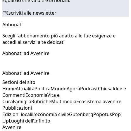
sguardo che va oltre la notizia.
Iscriviti alle newsletter
Abbonati
Scegli l’abbonamento più adatto alle tue esigenze e
accedi ai servizi a te dedicati
Abbonati ad Avvenire
Abbonati ad Avvenire
Sezioni del sito
Home
Attualità
Politica
Mondo
Agorà
Podcast
Chiesa
Idee e
Commenti
Economia
Vita e
Cura
Famiglia
Rubriche
Multimedia
Ecosistema avvenire
Pubblicazioni
Edizioni locali
L'economia civile
Gutenberg
Popotus
Pop
Up
Luoghi dell'Infinito
Avvenire