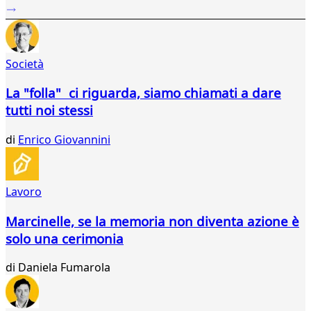
...
386
387
388
Società
389
390
La "folla" ci riguarda, siamo chiamati a dare
391
tutti noi stessi
392
393
di
Enrico Giovannini
394
395
396
397
Lavoro
398
399
Marcinelle, se la memoria non diventa azione è
400
solo una cerimonia
401
402
di
Daniela Fumarola
403
404
405