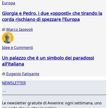
Europa
406
407
Giorgia e Pedro, i due «opposti» che tirando la
408
corda rischiano di spezzare l'Europa
409
410
di
Marco Iasevoli
411
412
413
414
Idee e Commenti
...
Un palazzo che è un simbolo dei paradossi
565
566
all'italiana
di
Eugenio Fatigante
NEWSLETTER
Le newsletter gratuite di Avvenire: ogni settimana, uno