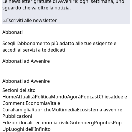
Le newsletter gratuite di Avvenire: ogni settimana, uno
sguardo che va oltre la notizia.
Iscriviti alle newsletter
Abbonati
Scegli l’abbonamento più adatto alle tue esigenze e
accedi ai servizi a te dedicati
Abbonati ad Avvenire
Abbonati ad Avvenire
Sezioni del sito
Home
Attualità
Politica
Mondo
Agorà
Podcast
Chiesa
Idee e
Commenti
Economia
Vita e
Cura
Famiglia
Rubriche
Multimedia
Ecosistema avvenire
Pubblicazioni
Edizioni locali
L'economia civile
Gutenberg
Popotus
Pop
Up
Luoghi dell'Infinito