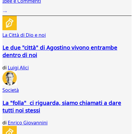
Idee e Commenti
2
...
399
400
401
La Città di Dio e noi
402
403
Le due "città" di Agostino vivono entrambe
404
dentro di noi
405
406
di
Luigi Alici
407
408
409
410
Società
411
412
La "folla" ci riguarda, siamo chiamati a dare
413
tutti noi stessi
414
415
di
Enrico Giovannini
416
417