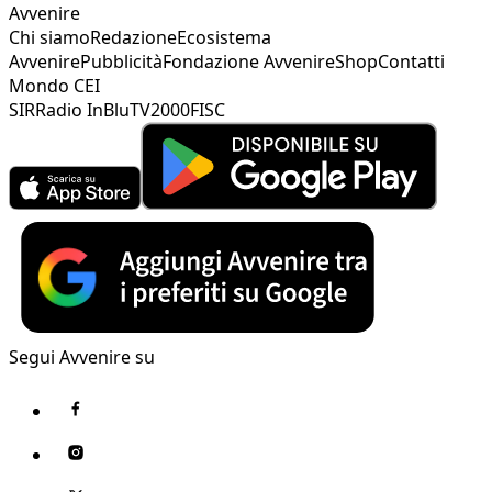
Avvenire
Chi siamo
Redazione
Ecosistema
Avvenire
Pubblicità
Fondazione Avvenire
Shop
Contatti
Mondo CEI
SIR
Radio InBlu
TV2000
FISC
Segui Avvenire su