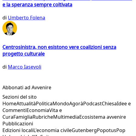
e la speranza sempre coltivata
di
Umberto Folena
Centrosinistra, non esistono vere coalizioni senza
progetto culturale
di
Marco Iasevoli
Abbonati ad Avvenire
Sezioni del sito
Home
Attualità
Politica
Mondo
Agorà
Podcast
Chiesa
Idee e
Commenti
Economia
Vita e
Cura
Famiglia
Rubriche
Multimedia
Ecosistema avvenire
Pubblicazioni
Edizioni locali
L'economia civile
Gutenberg
Popotus
Pop