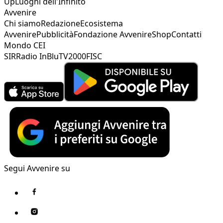
Up
Luoghi dell'Infinito
Avvenire
Chi siamo
Redazione
Ecosistema
Avvenire
Pubblicità
Fondazione Avvenire
Shop
Contatti
Mondo CEI
SIR
Radio InBlu
TV2000
FISC
Segui Avvenire su