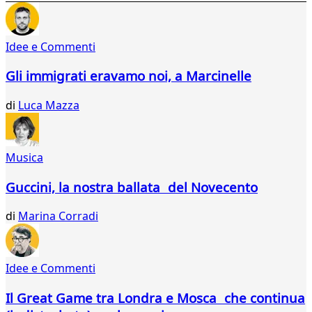
396
397
398
Idee e Commenti
399
400
Gli immigrati eravamo noi, a Marcinelle
401
402
di
Luca Mazza
403
404
405
406
Musica
407
408
Guccini, la nostra ballata del Novecento
409
410
di
Marina Corradi
411
412
413
Idee e Commenti
414
415
Il Great Game tra Londra e Mosca che continua
416