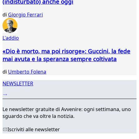
(indisturbato) anche oggi
417
418
di
Giorgio Ferrari
419
420
421
L'addio
422
423
«Dio è morto, ma poi risorge»: Guccini, la fede
424
mai avuta e la speranza sempre coltivata
...
565
di
Umberto Folena
566
NEWSLETTER
Le newsletter gratuite di Avvenire: ogni settimana, uno
sguardo che va oltre la notizia.
Iscriviti alle newsletter