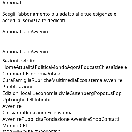
Abbonati
Scegli l’abbonamento più adatto alle tue esigenze e
accedi ai servizi a te dedicati
Abbonati ad Avvenire
Abbonati ad Avvenire
Sezioni del sito
Home
Attualità
Politica
Mondo
Agorà
Podcast
Chiesa
Idee e
Commenti
Economia
Vita e
Cura
Famiglia
Rubriche
Multimedia
Ecosistema avvenire
Pubblicazioni
Edizioni locali
L'economia civile
Gutenberg
Popotus
Pop
Up
Luoghi dell'Infinito
Avvenire
Chi siamo
Redazione
Ecosistema
Avvenire
Pubblicità
Fondazione Avvenire
Shop
Contatti
Mondo CEI
SIR
Radio InBlu
TV2000
FISC