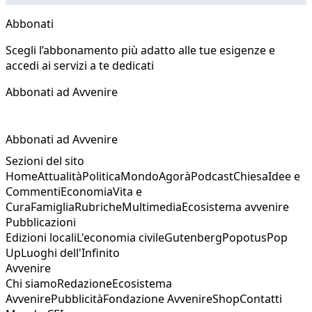
Abbonati
Scegli l’abbonamento più adatto alle tue esigenze e
accedi ai servizi a te dedicati
Abbonati ad Avvenire
Abbonati ad Avvenire
Sezioni del sito
Home
Attualità
Politica
Mondo
Agorà
Podcast
Chiesa
Idee e
Commenti
Economia
Vita e
Cura
Famiglia
Rubriche
Multimedia
Ecosistema avvenire
Pubblicazioni
Edizioni locali
L'economia civile
Gutenberg
Popotus
Pop
Up
Luoghi dell'Infinito
Avvenire
Chi siamo
Redazione
Ecosistema
Avvenire
Pubblicità
Fondazione Avvenire
Shop
Contatti