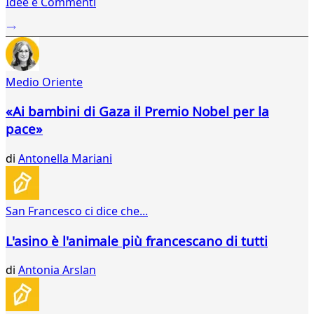
Idee e Commenti
2
...
405
406
407
Medio Oriente
408
409
«Ai bambini di Gaza il Premio Nobel per la
410
pace»
411
412
di
Antonella Mariani
413
414
415
416
San Francesco ci dice che...
417
418
L'asino è l'animale più francescano di tutti
419
420
di
Antonia Arslan
421
422
423