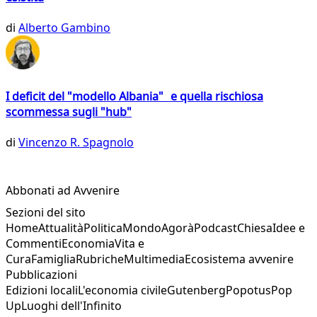
di
Alberto Gambino
I deficit del "modello Albania" e quella rischiosa
scommessa sugli "hub"
di
Vincenzo R. Spagnolo
Abbonati ad Avvenire
Sezioni del sito
Home
Attualità
Politica
Mondo
Agorà
Podcast
Chiesa
Idee e
Commenti
Economia
Vita e
Cura
Famiglia
Rubriche
Multimedia
Ecosistema avvenire
Pubblicazioni
Edizioni locali
L'economia civile
Gutenberg
Popotus
Pop
Up
Luoghi dell'Infinito