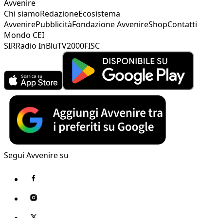
Avvenire
Chi siamo
Redazione
Ecosistema
Avvenire
Pubblicità
Fondazione Avvenire
Shop
Contatti
Mondo CEI
SIR
Radio InBlu
TV2000
FISC
Segui Avvenire su