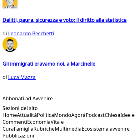
Delitti, paura, sicurezza e voto: il diritto alla statistica
di
Leonardo Becchetti
Gli immigrati eravamo noi, a Marcinelle
di
Luca Mazza
Abbonati ad Avvenire
Sezioni del sito
Home
Attualità
Politica
Mondo
Agorà
Podcast
Chiesa
Idee e
Commenti
Economia
Vita e
Cura
Famiglia
Rubriche
Multimedia
Ecosistema avvenire
Pubblicazioni