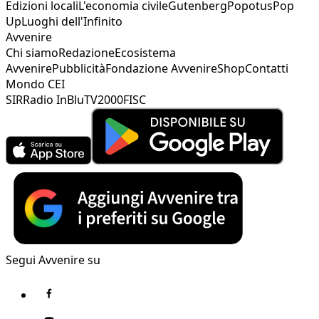
Edizioni locali
L'economia civile
Gutenberg
Popotus
Pop
Up
Luoghi dell'Infinito
Avvenire
Chi siamo
Redazione
Ecosistema
Avvenire
Pubblicità
Fondazione Avvenire
Shop
Contatti
Mondo CEI
SIR
Radio InBlu
TV2000
FISC
Segui Avvenire su