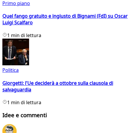
Primo piano
Quel fango gratuito e ingiusto di Bignami (FdI) su Oscar
Luigi Scalfaro
1 min di lettura
Politica
Giorgetti: l'Ue deciderà a ottobre sulla clausola di
salvaguardia
1 min di lettura
Idee e commenti