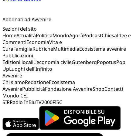
Abbonati ad Avvenire
Sezioni del sito
Home
Attualità
Politica
Mondo
Agorà
Podcast
Chiesa
Idee e
Commenti
Economia
Vita e
Cura
Famiglia
Rubriche
Multimedia
Ecosistema avvenire
Pubblicazioni
Edizioni locali
L'economia civile
Gutenberg
Popotus
Pop
Up
Luoghi dell'Infinito
Avvenire
Chi siamo
Redazione
Ecosistema
Avvenire
Pubblicità
Fondazione Avvenire
Shop
Contatti
Mondo CEI
SIR
Radio InBlu
TV2000
FISC