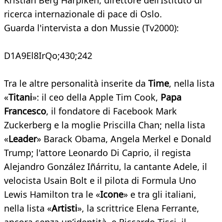
Kristian Berg Harpiken, direttore dell’Istituto di
ricerca internazionale di pace di Oslo.
Guarda l'intervista a don Mussie (Tv2000):
D1A9El8IrQo;430;242
Tra le altre personalità inserite da
Time
, nella lista
«
Titani
»: il ceo della Apple Tim Cook,
Papa
Francesco
, il fondatore di Facebook Mark
Zuckerberg e la moglie Priscilla Chan; nella lista
«
Leader
» Barack Obama, Angela Merkel e Donald
Trump; l'attore Leonardo Di Caprio, il regista
Alejandro González Iñárritu, la cantante Adele, il
velocista Usain Bolt e il pilota di Formula Uno
Lewis Hamilton tra le «
Icone
» e tra gli italiani,
nella lista «
Artisti
», la scrittrice Elena Ferrante,