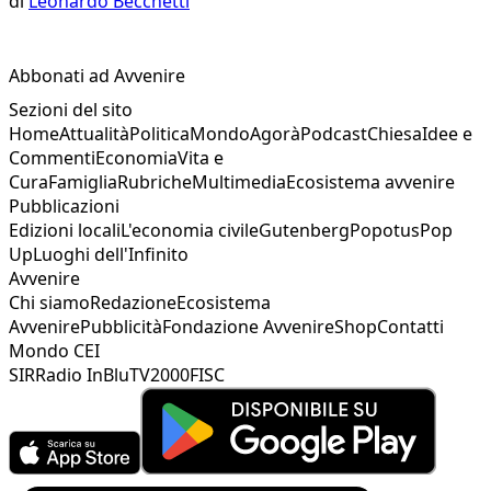
di
Leonardo Becchetti
Abbonati ad Avvenire
Sezioni del sito
Home
Attualità
Politica
Mondo
Agorà
Podcast
Chiesa
Idee e
Commenti
Economia
Vita e
Cura
Famiglia
Rubriche
Multimedia
Ecosistema avvenire
Pubblicazioni
Edizioni locali
L'economia civile
Gutenberg
Popotus
Pop
Up
Luoghi dell'Infinito
Avvenire
Chi siamo
Redazione
Ecosistema
Avvenire
Pubblicità
Fondazione Avvenire
Shop
Contatti
Mondo CEI
SIR
Radio InBlu
TV2000
FISC