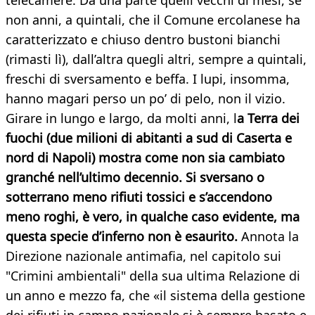
telecamere. Da una parte quelli vecchi di mesi, se
non anni, a quintali, che il Comune ercolanese ha
caratterizzato e chiuso dentro bustoni bianchi
(rimasti lì), dall’altra quegli altri, sempre a quintali,
freschi di sversamento e beffa. I lupi, insomma,
hanno magari perso un po’ di pelo, non il vizio.
Girare in lungo e largo, da molti anni, l
a Terra dei
fuochi (due milioni di abitanti a sud di Caserta e
nord di Napoli) mostra come non sia cambiato
granché nell’ultimo decennio. Si sversano o
sotterrano meno rifiuti tossici e s’accendono
meno roghi, è vero, in qualche caso evidente, ma
questa specie d’inferno non è esaurito.
Annota la
Direzione nazionale antimafia, nel capitolo sui
"Crimini ambientali" della sua ultima Relazione di
un anno e mezzo fa, che «il sistema della gestione