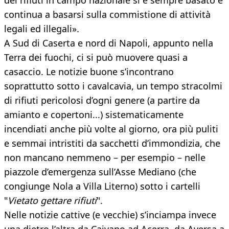
dei rifiuti in campo nazionale si è sempre basato e
continua a basarsi sulla commistione di attività
legali ed illegali».
A Sud di Caserta e nord di Napoli, appunto nella
Terra dei fuochi, ci si può muovere quasi a
casaccio. Le notizie buone s’incontrano
soprattutto sotto i cavalcavia, un tempo stracolmi
di rifiuti pericolosi d’ogni genere (a partire da
amianto e copertoni...) sistematicamente
incendiati anche più volte al giorno, ora più puliti
e semmai intristiti da sacchetti d’immondizia, che
non mancano nemmeno – per esempio – nelle
piazzole d’emergenza sull’Asse Mediano (che
congiunge Nola a Villa Literno) sotto i cartelli
"
Vietato gettare rifiuti
".
Nelle notizie cattive (e vecchie) s’inciampa invece