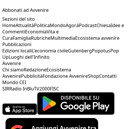
Abbonati ad Avvenire
Sezioni del sito
Home
Attualità
Politica
Mondo
Agorà
Podcast
Chiesa
Idee e
Commenti
Economia
Vita e
Cura
Famiglia
Rubriche
Multimedia
Ecosistema avvenire
Pubblicazioni
Edizioni locali
L'economia civile
Gutenberg
Popotus
Pop
Up
Luoghi dell'Infinito
Avvenire
Chi siamo
Redazione
Ecosistema
Avvenire
Pubblicità
Fondazione Avvenire
Shop
Contatti
Mondo CEI
SIR
Radio InBlu
TV2000
FISC