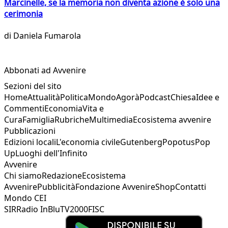
Marcinelle, se la memoria non diventa azione è solo una
cerimonia
di
Daniela Fumarola
Abbonati ad Avvenire
Sezioni del sito
Home
Attualità
Politica
Mondo
Agorà
Podcast
Chiesa
Idee e
Commenti
Economia
Vita e
Cura
Famiglia
Rubriche
Multimedia
Ecosistema avvenire
Pubblicazioni
Edizioni locali
L'economia civile
Gutenberg
Popotus
Pop
Up
Luoghi dell'Infinito
Avvenire
Chi siamo
Redazione
Ecosistema
Avvenire
Pubblicità
Fondazione Avvenire
Shop
Contatti
Mondo CEI
SIR
Radio InBlu
TV2000
FISC