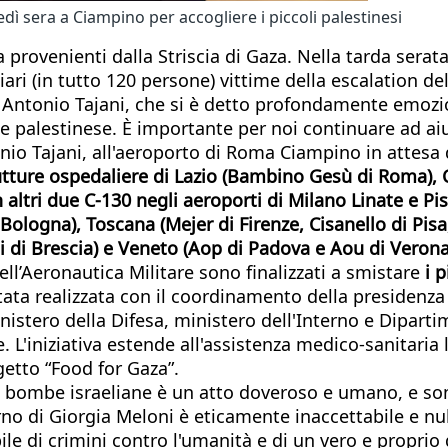
edì sera a Ciampino per accogliere i piccoli palestinesi
lia provenienti dalla Striscia di Gaza. Nella tarda ser
iari (in tutto 120 persone) vittime della escalation del
eri Antonio Tajani, che si è detto profondamente emoz
 palestinese. È importante per noi continuare ad aiut
nio Tajani, all'aeroporto di Roma Ciampino in attesa d
trutture ospedaliere di Lazio (Bambino Gesù di Roma)
n altri due C-130 negli aeroporti di Milano Linate e Pi
Bologna), Toscana (Mejer di Firenze, Cisanello di Pis
i di Brescia) e Veneto (Aop di Padova e Aou di Verona
i dell’Aeronautica Militare sono finalizzati a smistare
i p
stata realizzata con il coordinamento della presidenza 
nistero della Difesa, ministero dell'Interno e Diparti
L'iniziativa estende all'assistenza medico-sanitaria le
getto “Food for Gaza”.
alle bombe israeliane è un atto doveroso e umano, e s
o di Giorgia Meloni è eticamente inaccettabile e null
le di crimini contro l'umanità e di un vero e propri