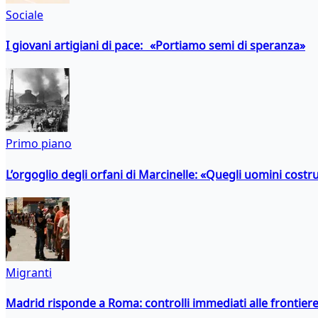
Sociale
I giovani artigiani di pace: «Portiamo semi di speranza»
Primo piano
L’orgoglio degli orfani di Marcinelle: «Quegli uomini costr
Migranti
Madrid risponde a Roma: controlli immediati alle frontiere p