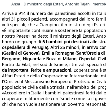
Ansa | Il ministro degli Esteri, Antonio Tajani, mercol
Arriva a 914 il numero dei palestinesi accolti in Ita
altri 31 piccoli pazienti, accompagnati dai loro famil
voli speciali, che a Ciampino, il ministro degli Est
«È importante continuare a sostenere la popolazione
nostro Paese» ha detto il ministro degli Esteri, Anto
bordo un gruppo di
6 bambini poi destinati alle s
ospedaliera di Perugia)
.
Altri 25 minori, in arrivo co
(Gaslini di Genova), Emilia Romagna (Sant'Orsola di 
Bergamo, Niguarda e Buzzi di Milano, Ospedali Civil
Partiti da Eilat, nel sud di Israele, i tre voli special
da importanti ferite e amputazioni
. L’operazione è 
Affari Esteri e della Cooperazione Internazionale, mi
l'Oms ed il Meccanismo Europeo di Protezione Civile. 
popolazione civile della Striscia, nell’ambito del pro
«Accogliere in Italia i bambini palestinesi feriti d
cooperare militarmente con Israele come fa il govern
chi che non vuole sanzionare un governo responsabi