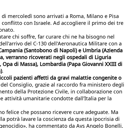
ata di mercoledì sono arrivati a Roma, Milano e Pisa
 conflitto con Israele. Ad accogliere il primo dei tre
ionato.
are chi soffre, far curare chi ne ha bisogno nel
ell'arrivo del C-130 dell'Aeronautica Militare con a
, Campania (Santobono di Napoli) e Umbria (Azienda
sa, verranno ricoverati negli ospedali di Liguria
a, Opa di Massa), Lombardia (Papa Giovanni XXIII di
)
.
iccoli pazienti affetti da gravi malattie congenite o
del Consiglio, grazie al raccordo fra ministero degli
mento della Protezione Civile, in collaborazione con
 attività umanitarie condotte dall’Italia per la
ono felice che possano ricevere cure adeguate. Ma
a potrà lavare la coscienza da questa ipocrisia di
o genocidio», ha commentato da Avs Angelo Bonelli,