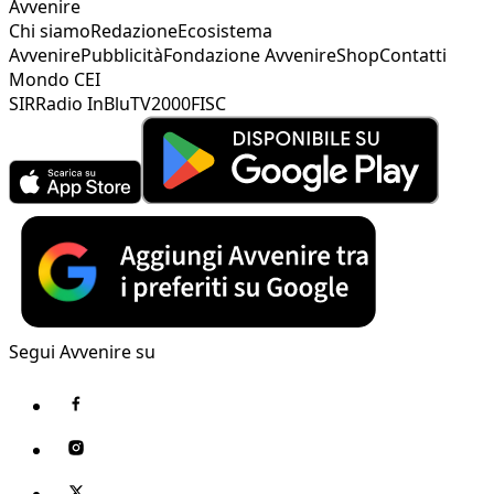
Avvenire
Chi siamo
Redazione
Ecosistema
Avvenire
Pubblicità
Fondazione Avvenire
Shop
Contatti
Mondo CEI
SIR
Radio InBlu
TV2000
FISC
Segui Avvenire su