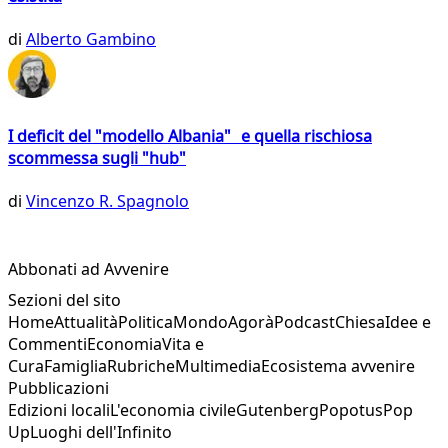
di
Alberto Gambino
I deficit del "modello Albania" e quella rischiosa
scommessa sugli "hub"
di
Vincenzo R. Spagnolo
Abbonati ad Avvenire
Sezioni del sito
Home
Attualità
Politica
Mondo
Agorà
Podcast
Chiesa
Idee e
Commenti
Economia
Vita e
Cura
Famiglia
Rubriche
Multimedia
Ecosistema avvenire
Pubblicazioni
Edizioni locali
L'economia civile
Gutenberg
Popotus
Pop
Up
Luoghi dell'Infinito