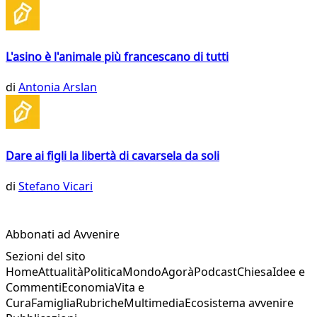
L'asino è l'animale più francescano di tutti
di
Antonia Arslan
Dare ai figli la libertà di cavarsela da soli
di
Stefano Vicari
Abbonati ad Avvenire
Sezioni del sito
Home
Attualità
Politica
Mondo
Agorà
Podcast
Chiesa
Idee e
Commenti
Economia
Vita e
Cura
Famiglia
Rubriche
Multimedia
Ecosistema avvenire