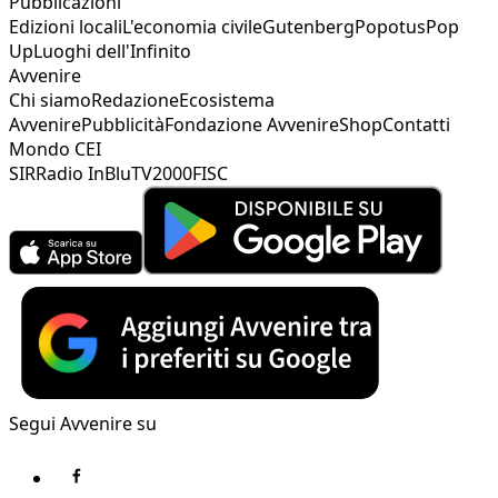
Pubblicazioni
Edizioni locali
L'economia civile
Gutenberg
Popotus
Pop
Up
Luoghi dell'Infinito
Avvenire
Chi siamo
Redazione
Ecosistema
Avvenire
Pubblicità
Fondazione Avvenire
Shop
Contatti
Mondo CEI
SIR
Radio InBlu
TV2000
FISC
Segui Avvenire su