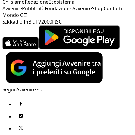
Chi siamo
Redazione
Ecosistema
Avvenire
Pubblicità
Fondazione Avvenire
Shop
Contatti
Mondo CEI
SIR
Radio InBlu
TV2000
FISC
Segui Avvenire su