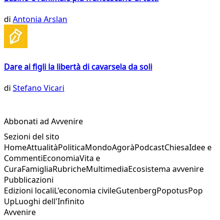
di
Antonia Arslan
Dare ai figli la libertà di cavarsela da soli
di
Stefano Vicari
Abbonati ad Avvenire
Sezioni del sito
Home
Attualità
Politica
Mondo
Agorà
Podcast
Chiesa
Idee e
Commenti
Economia
Vita e
Cura
Famiglia
Rubriche
Multimedia
Ecosistema avvenire
Pubblicazioni
Edizioni locali
L'economia civile
Gutenberg
Popotus
Pop
Up
Luoghi dell'Infinito
Avvenire