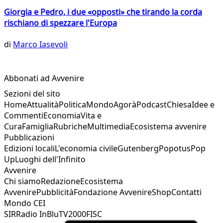
Giorgia e Pedro, i due «opposti» che tirando la corda
rischiano di spezzare l'Europa
di
Marco Iasevoli
Abbonati ad Avvenire
Sezioni del sito
Home
Attualità
Politica
Mondo
Agorà
Podcast
Chiesa
Idee e
Commenti
Economia
Vita e
Cura
Famiglia
Rubriche
Multimedia
Ecosistema avvenire
Pubblicazioni
Edizioni locali
L'economia civile
Gutenberg
Popotus
Pop
Up
Luoghi dell'Infinito
Avvenire
Chi siamo
Redazione
Ecosistema
Avvenire
Pubblicità
Fondazione Avvenire
Shop
Contatti
Mondo CEI
SIR
Radio InBlu
TV2000
FISC