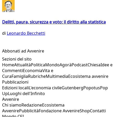
Delitti, paura, sicurezza e voto: il diritto alla statistica
di
Leonardo Becchetti
Abbonati ad Avvenire
Sezioni del sito
Home
Attualità
Politica
Mondo
Agorà
Podcast
Chiesa
Idee e
Commenti
Economia
Vita e
Cura
Famiglia
Rubriche
Multimedia
Ecosistema avvenire
Pubblicazioni
Edizioni locali
L'economia civile
Gutenberg
Popotus
Pop
Up
Luoghi dell'Infinito
Avvenire
Chi siamo
Redazione
Ecosistema
Avvenire
Pubblicità
Fondazione Avvenire
Shop
Contatti
Mondo CEI