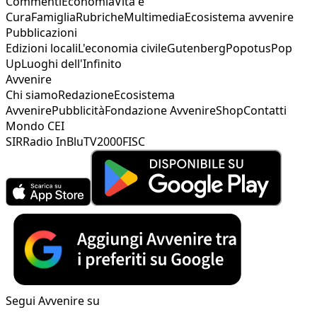
Commenti
Economia
Vita e
Cura
Famiglia
Rubriche
Multimedia
Ecosistema avvenire
Pubblicazioni
Edizioni locali
L'economia civile
Gutenberg
Popotus
Pop
Up
Luoghi dell'Infinito
Avvenire
Chi siamo
Redazione
Ecosistema
Avvenire
Pubblicità
Fondazione Avvenire
Shop
Contatti
Mondo CEI
SIR
Radio InBlu
TV2000
FISC
Segui Avvenire su