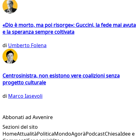
«Dio è morto, ma poi risorge»: Guccini, la fede mai avuta
e la speranza sempre coltivata
di
Umberto Folena
Centrosinistra, non esistono vere coalizioni senza
progetto culturale
di
Marco Iasevoli
Abbonati ad Avvenire
Sezioni del sito
Home
Attualità
Politica
Mondo
Agorà
Podcast
Chiesa
Idee e