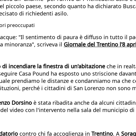
el piccolo paese, secondo quanto ha dichiarato Busca
cisato di richiedenti asilo.
tori preoccupati
que: "Il sentimento di paura è diffuso in tutto il paes
tta minoranza", scriveva il
Giornale del Trentino l’8 apr
 di incendiare la finestra di un'abitazione
che in real
seguire Casa Pound ha esposto uno striscione davant
al quale prendiamo le distanze e condanniamo ma che 
ituzioni, perché i cittadini di San Lorenzo non sono ma
enzo Dorsino
è stata ribadita anche da alcuni cittadi
del video con l'intervento nella sala del municipio di
idatorio
contro chi fa accoglienza in
Trentino
. A
Sora