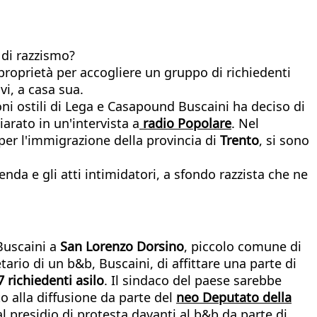
 di razzismo?
proprietà per accogliere un gruppo di richiedenti
vi, a casa sua.
oni ostili di Lega e Casapound Buscaini ha deciso di
iarato in un'intervista a
radio Popolare
. Nel
o per l'immigrazione della provincia di
Trento
, si sono
da e gli atti intimidatori, a sfondo razzista che ne
 Buscaini a
San Lorenzo Dorsino
, piccolo comune di
etario di un b&b, Buscaini, di affittare una parte di
7 richiedenti asilo
. Il sindaco del paese sarebbe
to alla diffusione da parte del
neo Deputato della
al presidio di protesta davanti al b&b da parte di