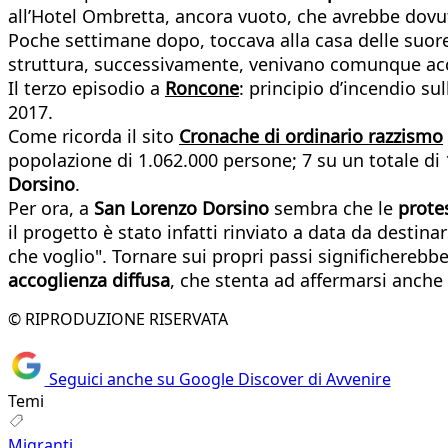
all’Hotel Ombretta, ancora vuoto, che avrebbe dovut
Poche settimane dopo, toccava alla casa delle suore
struttura, successivamente, venivano comunque acc
Il terzo episodio a
Roncone
: principio d’incendio s
2017.
Come ricorda il sito
Cronache di ordinario razzismo
popolazione di 1.062.000 persone; 7 su un totale di
Dorsino
.
Per ora, a
San Lorenzo Dorsino
sembra che le
protes
il progetto è stato infatti rinviato a data da destina
che voglio". Tornare sui propri passi significhereb
accoglienza diffusa
, che stenta ad affermarsi anche
© RIPRODUZIONE RISERVATA
Seguici anche su Google Discover di Avvenire
Temi
Migranti