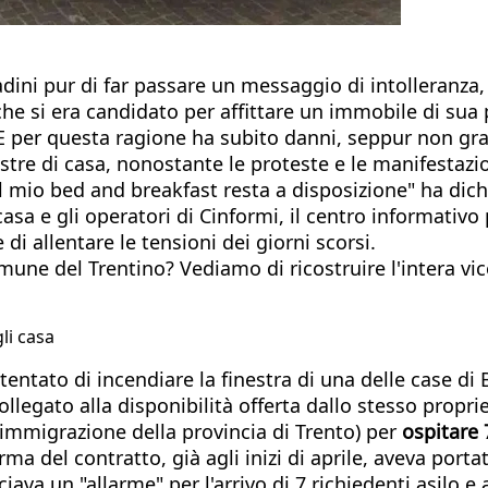
adini pur di far passare un messaggio di intolleranza,
he si era candidato per affittare un immobile di sua 
. E per questa ragione ha subito danni, seppur non gra
estre di casa, nonostante le proteste e le manifestazi
 Il mio bed and breakfast resta a disposizione" ha dich
 casa e gli operatori di Cinformi, il centro informativ
di allentare le tensioni dei giorni scorsi.
e del Trentino? Vediamo di ricostruire l'intera vicen
li casa
entato di incendiare la finestra di una delle case di
collegato alla disponibilità offerta dallo stesso propri
l’immigrazione della provincia di Trento) per
ospitare 
rma del contratto, già agli inizi di aprile, aveva porta
va un "allarme" per l'arrivo di 7 richiedenti asilo e 