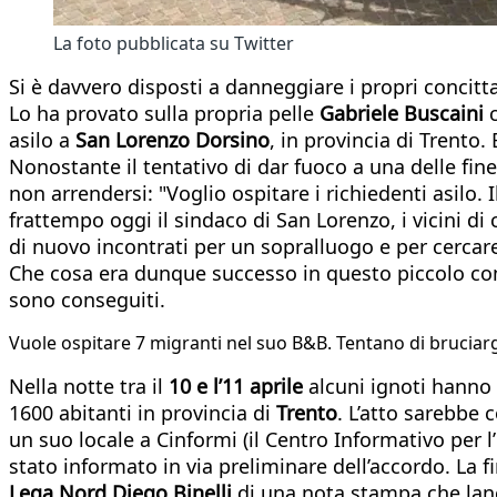
La foto pubblicata su Twitter
Si è davvero disposti a danneggiare i propri concitt
Lo ha provato sulla propria pelle
Gabriele Buscaini
c
asilo a
San Lorenzo Dorsino
, in provincia di Trento
Nonostante il tentativo di dar fuoco a una delle fin
non arrendersi: "Voglio ospitare i richiedenti asilo.
frattempo oggi il sindaco di San Lorenzo, i vicini di
di nuovo incontrati per un sopralluogo e per cercare 
Che cosa era dunque successo in questo piccolo comun
sono conseguiti.
Vuole ospitare 7 migranti nel suo B&B. Tentano di bruciarg
Nella notte tra il
10 e l’11 aprile
alcuni ignoti hanno t
1600 abitanti in provincia di
Trento
. L’atto sarebbe 
un suo locale a Cinformi (il Centro Informativo per 
stato informato in via preliminare dell’accordo. La fi
Lega Nord Diego Binelli
di una nota stampa che lancia