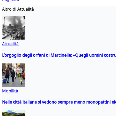
Altro di Attualità
Attualità
L’orgoglio degli orfani di Marcinelle: «Quegli uomini costr
Mobilità
Nelle città italiane si vedono sempre meno monopattini ele