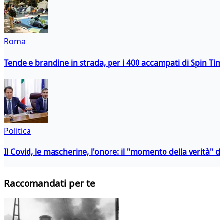
Roma
Tende e brandine in strada, per i 400 accampati di Spin T
Politica
Il Covid, le mascherine, l'onore: il "momento della verità" 
Raccomandati per te