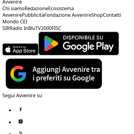
Avvenire
Chi siamo
Redazione
Ecosistema
Avvenire
Pubblicità
Fondazione Avvenire
Shop
Contatti
Mondo CEI
SIR
Radio InBlu
TV2000
FISC
Segui Avvenire su