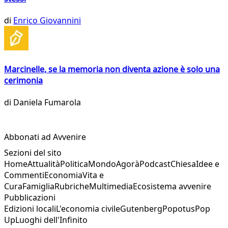
di
Enrico Giovannini
Marcinelle, se la memoria non diventa azione è solo una
cerimonia
di
Daniela Fumarola
Abbonati ad Avvenire
Sezioni del sito
Home
Attualità
Politica
Mondo
Agorà
Podcast
Chiesa
Idee e
Commenti
Economia
Vita e
Cura
Famiglia
Rubriche
Multimedia
Ecosistema avvenire
Pubblicazioni
Edizioni locali
L'economia civile
Gutenberg
Popotus
Pop
Up
Luoghi dell'Infinito