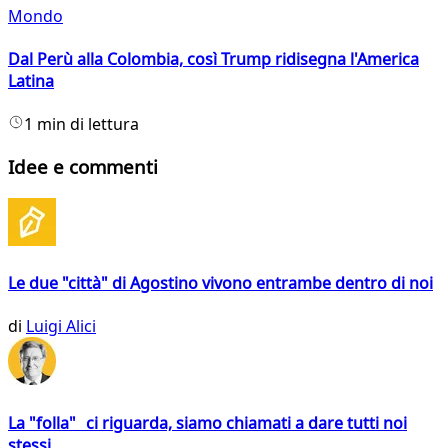
Mondo
Dal Perù alla Colombia, così Trump ridisegna l'America
Latina
1 min di lettura
Idee e commenti
Le due "città" di Agostino vivono entrambe dentro di noi
di
Luigi Alici
La "folla" ci riguarda, siamo chiamati a dare tutti noi
stessi