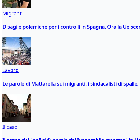
Migranti
Disagi e polemiche per i controlli in Spagna. Ora la Ue 
Lavoro
Le parole di Mattarella sui migranti, i sindacalisti di spalle
Il caso