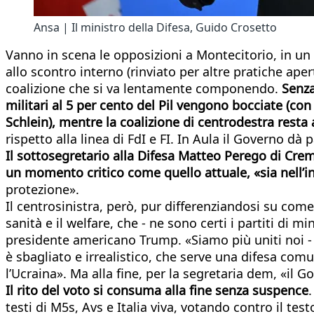
Ansa | Il ministro della Difesa, Guido Crosetto
Vanno in scena le opposizioni a Montecitorio, in un 
allo scontro interno (rinviato per altre pratiche aper
coalizione che si va lentamente componendo.
Senza
militari al 5 per cento del Pil vengono bocciate (con
Schlein), mentre la coalizione di centrodestra resta
rispetto alla linea di FdI e FI. In Aula il Governo dà 
Il sottosegretario alla Difesa Matteo Perego di Cre
un momento critico come quello attuale, «sia nell’i
protezione».
Il centrosinistra, però, pur differenziandosi su com
sanità e il welfare, che - ne sono certi i partiti di
presidente americano Trump. «Siamo più uniti noi - c
è sbagliato e irrealistico, che serve una difesa co
l’Ucraina». Ma alla fine, per la segretaria dem, «il G
Il rito del voto si consuma alla fine senza suspence
testi di M5s, Avs e Italia viva, votando contro il te