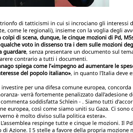
trionfo di tatticismi in cui si incrociano gli interes
te, come le regionali), insieme con la voglia degli avv
 colpi di scena, dunque, le cinque mozioni di Pd, M5s
 qualche voto in dissenso tra i dem sulle mozioni degl
 a guardare
, senza presentare un documento sul tema d
parere contrario a tutti i documenti.
mnago spiega come l’«impegno ad aumentare le spese p
nteresse del popolo italiano»
, in quanto l’Italia deve 
e investire per una difesa comune europea, concorda su
 minoranza- verrà fortemente penalizzato dall’adesione 
ommenta soddisfatta Schlein - . Siamo tutti d'accordo
mune europea, così come siamo uniti su Gaza. Ci sono
overno è molto diviso sulla politica estera».
. L’assemblea respinge tutte e cinque le mozioni. Il Pd 
sto di Azione. I 5 stelle a favore della propria mozion