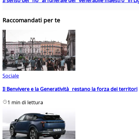
Il senso del "no" al funerale del "venerabile maestro" in Li
Raccomandati per te
Sociale
Il Benvivere e la Generatività restano la forza dei territori
1 min di lettura