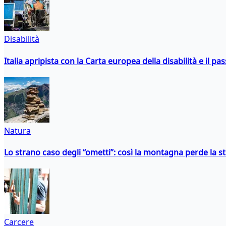
Disabilità
Italia apripista con la Carta europea della disabilità e il pa
Natura
Lo strano caso degli “ometti”: così la montagna perde la s
Carcere