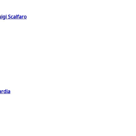
igi Scalfaro
ardia