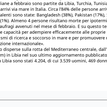
liane a febbraio sono partite da Libia, Turchia, Tunisi
i arrivi via mare in Italia. Circa l’84% delle persone 
alenti sono state: Bangladesh (38%), Pakistan (17%), Si
 (1%). Almeno 4 persone risultano morte per ipotermia
aufragi avvenuti nel mese di febbraio. E su questo te
e e capacità per adempiere efficacemente alle proprie r
nismi di ricerca e soccorso in mare e per promuovere 
zione internazionale».
isperse sulla rotta del Mediterraneo centrale, dall’
im) in Libia nel suo ultimo aggiornamento pubblicato 
 in Libia sono stati 4.204, di cui 3.539 uomini, 469 do