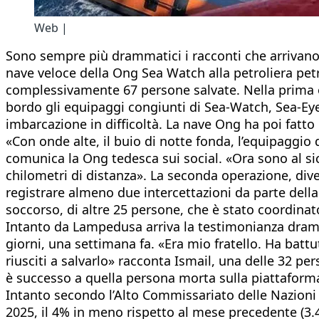
Web |
Sono sempre più drammatici i racconti che arrivano d
nave veloce della Ong Sea Watch alla petroliera petr
complessivamente 67 persone salvate. Nella prima o
bordo gli equipaggi congiunti di Sea-Watch, Sea-Eye 
imbarcazione in difficoltà. La nave Ong ha poi fatto
«Con onde alte, il buio di notte fonda, l’equipaggio d
comunica la Ong tedesca sui social. «Ora sono al si
chilometri di distanza». La seconda operazione, div
registrare almeno due intercettazioni da parte del
soccorso, di altre 25 persone, che è stato coordinat
Intanto da Lampedusa arriva la testimonianza dramma
giorni, una settimana fa. «Era mio fratello. Ha batt
riusciti a salvarlo» racconta Ismail, una delle 32 
è successo a quella persona morta sulla piattaform
Intanto secondo l’Alto Commissariato delle Nazioni U
2025, il 4% in meno rispetto al mese precedente (3.4