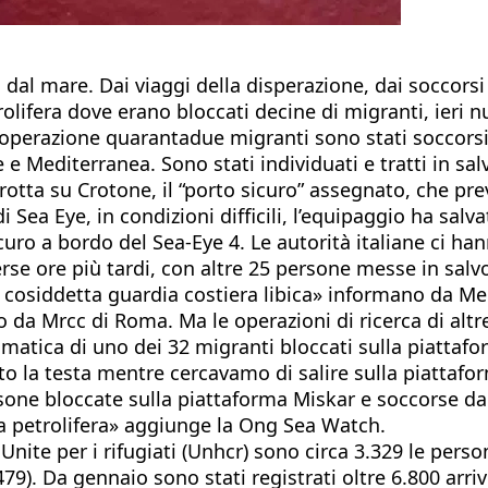
al mare. Dai viaggi della disperazione, dai soccorsi 
olifera dove erano bloccati decine di migranti, ieri 
perazione quarantadue migranti sono stati soccorsi 
e Mediterranea. Sono stati individuati e tratti in sa
 rotta su Crotone, il “porto sicuro” assegnato, che p
i Sea Eye, in condizioni difficili, l’equipaggio ha sal
curo a bordo del Sea-Eye 4. Le autorità italiane ci 
erse ore più tardi, con altre 25 persone messe in sal
la cosiddetta guardia costiera libica» informano da 
o da Mrcc di Roma. Ma le operazioni di ricerca di alt
tica di uno dei 32 migranti bloccati sulla piattafor
uto la testa mentre cercavamo di salire sulla piattaf
persone bloccate sulla piattaforma Miskar e soccorse
a petrolifera» aggiunge la Ong Sea Watch.
nite per i rifugiati (Unhcr) sono circa 3.329 le perso
79). Da gennaio sono stati registrati oltre 6.800 arri