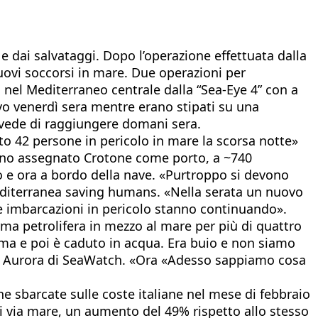
e dai salvataggi. Dopo l’operazione effettuata dalla
nuovi soccorsi in mare. Due operazioni per
nel Mediterraneo centrale dalla “Sea-Eye 4” con a
lvo venerdì sera mentre erano stipati su una
revede di raggiungere domani sera.
vato 42 persone in pericolo in mare la scorsa notte»
hanno assegnato Crotone come porto, a ~740
vo e ora a bordo della nave. «Purtroppo si devono
Mediterranea saving humans. «Nella serata un nuovo
re imbarcazioni in pericolo stanno continuando».
ma petrolifera in mezzo al mare per più di quattro
orma e poi è caduto in acqua. Era buio e non siamo
 da Aurora di SeaWatch. «Ora «Adesso sappiamo cosa
ne sbarcate sulle coste italiane nel mese di febbraio
vi via mare, un aumento del 49% rispetto allo stesso