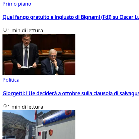
Primo piano
Quel fango gratuito e ingiusto di Bignami (FdI) su Oscar Lu
1 min di lettura
Politica
Giorgetti: l'Ue deciderà a ottobre sulla clausola di salvagu
1 min di lettura