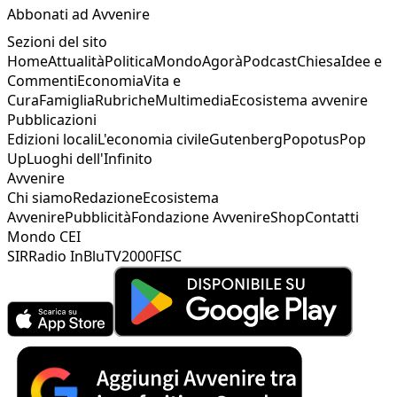
Abbonati ad Avvenire
Sezioni del sito
Home
Attualità
Politica
Mondo
Agorà
Podcast
Chiesa
Idee e
Commenti
Economia
Vita e
Cura
Famiglia
Rubriche
Multimedia
Ecosistema avvenire
Pubblicazioni
Edizioni locali
L'economia civile
Gutenberg
Popotus
Pop
Up
Luoghi dell'Infinito
Avvenire
Chi siamo
Redazione
Ecosistema
Avvenire
Pubblicità
Fondazione Avvenire
Shop
Contatti
Mondo CEI
SIR
Radio InBlu
TV2000
FISC