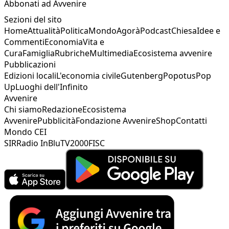
Abbonati ad Avvenire
Sezioni del sito
Home
Attualità
Politica
Mondo
Agorà
Podcast
Chiesa
Idee e
Commenti
Economia
Vita e
Cura
Famiglia
Rubriche
Multimedia
Ecosistema avvenire
Pubblicazioni
Edizioni locali
L'economia civile
Gutenberg
Popotus
Pop
Up
Luoghi dell'Infinito
Avvenire
Chi siamo
Redazione
Ecosistema
Avvenire
Pubblicità
Fondazione Avvenire
Shop
Contatti
Mondo CEI
SIR
Radio InBlu
TV2000
FISC