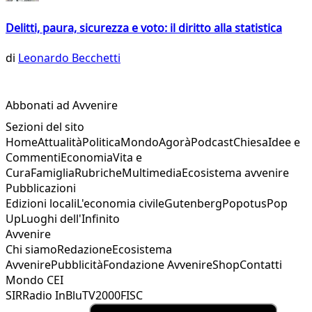
Delitti, paura, sicurezza e voto: il diritto alla statistica
di
Leonardo Becchetti
Abbonati ad Avvenire
Sezioni del sito
Home
Attualità
Politica
Mondo
Agorà
Podcast
Chiesa
Idee e
Commenti
Economia
Vita e
Cura
Famiglia
Rubriche
Multimedia
Ecosistema avvenire
Pubblicazioni
Edizioni locali
L'economia civile
Gutenberg
Popotus
Pop
Up
Luoghi dell'Infinito
Avvenire
Chi siamo
Redazione
Ecosistema
Avvenire
Pubblicità
Fondazione Avvenire
Shop
Contatti
Mondo CEI
SIR
Radio InBlu
TV2000
FISC