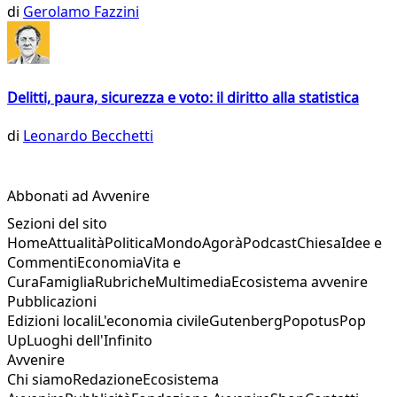
di
Gerolamo Fazzini
Delitti, paura, sicurezza e voto: il diritto alla statistica
di
Leonardo Becchetti
Abbonati ad Avvenire
Sezioni del sito
Home
Attualità
Politica
Mondo
Agorà
Podcast
Chiesa
Idee e
Commenti
Economia
Vita e
Cura
Famiglia
Rubriche
Multimedia
Ecosistema avvenire
Pubblicazioni
Edizioni locali
L'economia civile
Gutenberg
Popotus
Pop
Up
Luoghi dell'Infinito
Avvenire
Chi siamo
Redazione
Ecosistema