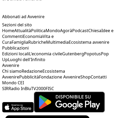
Abbonati ad Avvenire
Sezioni del sito
Home
Attualità
Politica
Mondo
Agorà
Podcast
Chiesa
Idee e
Commenti
Economia
Vita e
Cura
Famiglia
Rubriche
Multimedia
Ecosistema avvenire
Pubblicazioni
Edizioni locali
L'economia civile
Gutenberg
Popotus
Pop
Up
Luoghi dell'Infinito
Avvenire
Chi siamo
Redazione
Ecosistema
Avvenire
Pubblicità
Fondazione Avvenire
Shop
Contatti
Mondo CEI
SIR
Radio InBlu
TV2000
FISC