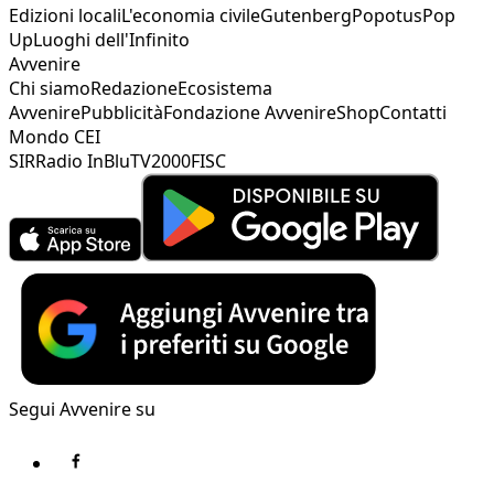
Edizioni locali
L'economia civile
Gutenberg
Popotus
Pop
Up
Luoghi dell'Infinito
Avvenire
Chi siamo
Redazione
Ecosistema
Avvenire
Pubblicità
Fondazione Avvenire
Shop
Contatti
Mondo CEI
SIR
Radio InBlu
TV2000
FISC
Segui Avvenire su