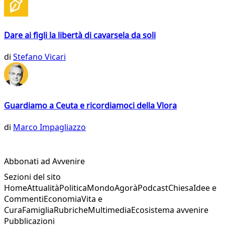
Dare ai figli la libertà di cavarsela da soli
di
Stefano Vicari
Guardiamo a Ceuta e ricordiamoci della Vlora
di
Marco Impagliazzo
Abbonati ad Avvenire
Sezioni del sito
Home
Attualità
Politica
Mondo
Agorà
Podcast
Chiesa
Idee e
Commenti
Economia
Vita e
Cura
Famiglia
Rubriche
Multimedia
Ecosistema avvenire
Pubblicazioni