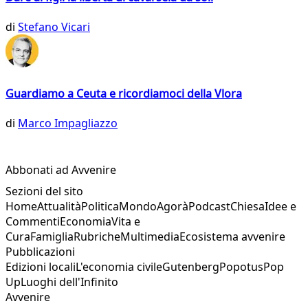
di
Stefano Vicari
Guardiamo a Ceuta e ricordiamoci della Vlora
di
Marco Impagliazzo
Abbonati ad Avvenire
Sezioni del sito
Home
Attualità
Politica
Mondo
Agorà
Podcast
Chiesa
Idee e
Commenti
Economia
Vita e
Cura
Famiglia
Rubriche
Multimedia
Ecosistema avvenire
Pubblicazioni
Edizioni locali
L'economia civile
Gutenberg
Popotus
Pop
Up
Luoghi dell'Infinito
Avvenire