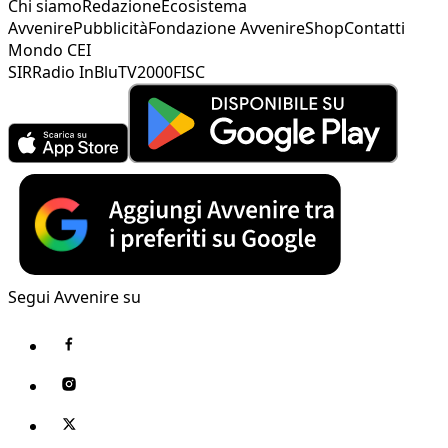
Chi siamo
Redazione
Ecosistema
Avvenire
Pubblicità
Fondazione Avvenire
Shop
Contatti
Mondo CEI
SIR
Radio InBlu
TV2000
FISC
Segui Avvenire su