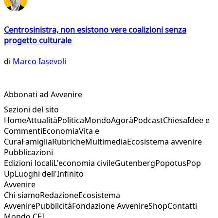
Centrosinistra, non esistono vere coalizioni senza
progetto culturale
di
Marco Iasevoli
Abbonati ad Avvenire
Sezioni del sito
Home
Attualità
Politica
Mondo
Agorà
Podcast
Chiesa
Idee e
Commenti
Economia
Vita e
Cura
Famiglia
Rubriche
Multimedia
Ecosistema avvenire
Pubblicazioni
Edizioni locali
L'economia civile
Gutenberg
Popotus
Pop
Up
Luoghi dell'Infinito
Avvenire
Chi siamo
Redazione
Ecosistema
Avvenire
Pubblicità
Fondazione Avvenire
Shop
Contatti
Mondo CEI