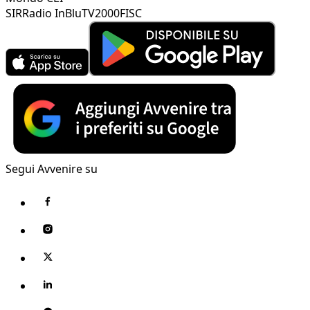
SIR
Radio InBlu
TV2000
FISC
Segui Avvenire su