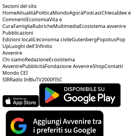
Sezioni del sito
Home
Attualità
Politica
Mondo
Agorà
Podcast
Chiesa
Idee e
Commenti
Economia
Vita e
Cura
Famiglia
Rubriche
Multimedia
Ecosistema avvenire
Pubblicazioni
Edizioni locali
L'economia civile
Gutenberg
Popotus
Pop
Up
Luoghi dell'Infinito
Avvenire
Chi siamo
Redazione
Ecosistema
Avvenire
Pubblicità
Fondazione Avvenire
Shop
Contatti
Mondo CEI
SIR
Radio InBlu
TV2000
FISC