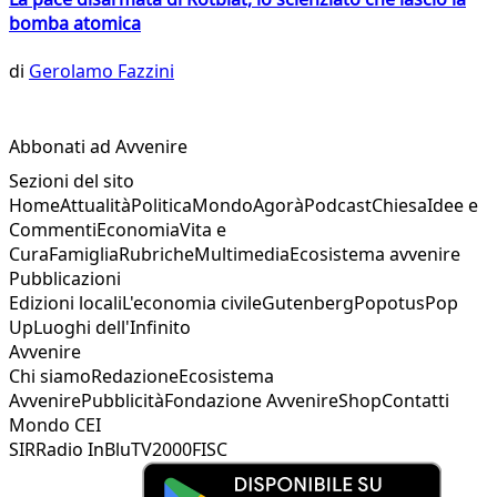
bomba atomica
di
Gerolamo Fazzini
Abbonati ad Avvenire
Sezioni del sito
Home
Attualità
Politica
Mondo
Agorà
Podcast
Chiesa
Idee e
Commenti
Economia
Vita e
Cura
Famiglia
Rubriche
Multimedia
Ecosistema avvenire
Pubblicazioni
Edizioni locali
L'economia civile
Gutenberg
Popotus
Pop
Up
Luoghi dell'Infinito
Avvenire
Chi siamo
Redazione
Ecosistema
Avvenire
Pubblicità
Fondazione Avvenire
Shop
Contatti
Mondo CEI
SIR
Radio InBlu
TV2000
FISC