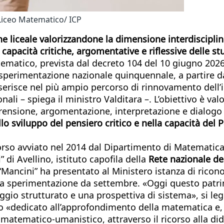
Liceo Matematico/ ICP
ne liceale valorizzandone la dimensione interdisciplin
apacità critiche, argomentative e riflessive delle st
ematico, prevista dal decreto 104 del 10 giugno 2026,
 sperimentazione nazionale quinquennale, a partire da
inserisce nel più ampio percorso di rinnovamento dell
nali – spiega il ministro Valditara –. L’obiettivo è va
ensione, argomentazione, interpretazione e dialogo c
llo sviluppo del pensiero critico e nella capacità del 
orso avviato nel 2014 dal Dipartimento di Matematica 
 di Avellino, istituto capofila della
Rete nazionale dei
 “Mancini” ha presentato al Ministero istanza di ric
a alla sperimentazione da settembre. «Oggi questo pa
ggio strutturato e una prospettiva di sistema», si l
«dedicato all’approfondimento della matematica e, in
matematico-umanistico, attraverso il ricorso alla did