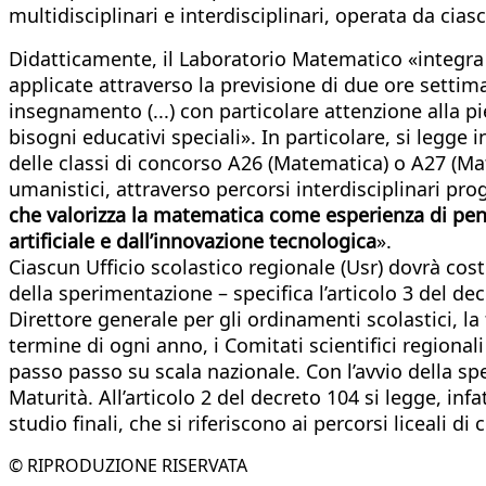
multidisciplinari e interdisciplinari, operata da cia
Didatticamente, il Laboratorio Matematico «integra il
applicate attraverso la previsione di due ore settima
insegnamento (...) con particolare attenzione alla p
bisogni educativi speciali». In particolare, si legg
delle classi di concorso A26 (Matematica) o A27 (Mate
umanistici, attraverso percorsi interdisciplinari pro
che valorizza la matematica come esperienza di pens
artificiale e dall’innovazione tecnologica
».
Ciascun Ufficio scolastico regionale (Usr) dovrà cos
della sperimentazione – specifica l’articolo 3 del dec
Direttore generale per gli ordinamenti scolastici, la
termine di ogni anno, i Comitati scientifici regional
passo passo su scala nazionale. Con l’avvio della sp
Maturità. All’articolo 2 del decreto 104 si legge, infa
studio finali, che si riferiscono ai percorsi liceali d
© RIPRODUZIONE RISERVATA