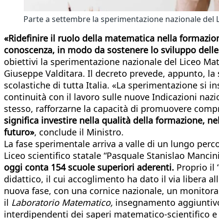
Parte a settembre la sperimentazione nazionale del 
«Ridefinire il ruolo della matematica nella formazio
conoscenza, in modo da sostenere lo sviluppo delle c
obiettivi la sperimentazione nazionale del Liceo Mat
Giuseppe Valditara. Il decreto prevede, appunto, la
scolastiche di tutta Italia. «La sperimentazione si 
continuità con il lavoro sulle nuove Indicazioni nazio
stesso, rafforzarne la capacità di promuovere compr
significa investire nella qualità della formazione, ne
futuro»
, conclude il Ministro.
La fase sperimentale arriva a valle di un lungo perc
Liceo scientifico statale “Pasquale Stanislao Mancini”
oggi conta 154 scuole superiori aderenti.
Proprio il
didattico, il cui accoglimento ha dato il via liber
nuova fase, con una cornice nazionale, un monitora
il
Laboratorio Matematico,
insegnamento aggiuntivo 
interdipendenti dei saperi matematico-scientifico e 