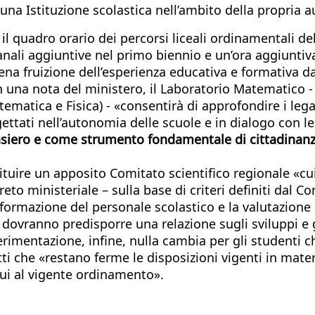
scuna Istituzione scolastica nell’ambito della propria 
 quadro orario dei percorsi liceali ordinamentali del l
nali aggiuntive nel primo biennio e un’ora aggiuntiva 
iena fruizione dell’esperienza educativa e formativa d
e in una nota del ministero, il Laboratorio Matematic
matica e Fisica) - «consentirà di approfondire i legam
gettati nell’autonomia delle scuole e in dialogo con le
iero e come strumento fondamentale di cittadinanza, 
tituire un apposito Comitato scientifico regionale «cu
reto ministeriale – sulla base di criteri definiti dal C
 formazione del personale scolastico e la valutazione 
i dovranno predisporre una relazione sugli sviluppi e 
erimentazione, infine, nulla cambia per gli studenti 
tti che «restano ferme le disposizioni vigenti in materi
i cui al vigente ordinamento».