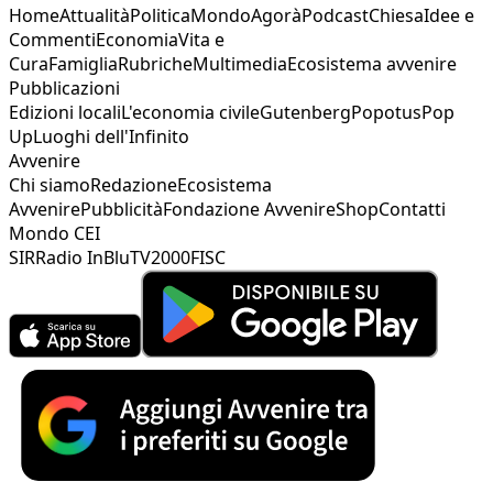
Home
Attualità
Politica
Mondo
Agorà
Podcast
Chiesa
Idee e
Commenti
Economia
Vita e
Cura
Famiglia
Rubriche
Multimedia
Ecosistema avvenire
Pubblicazioni
Edizioni locali
L'economia civile
Gutenberg
Popotus
Pop
Up
Luoghi dell'Infinito
Avvenire
Chi siamo
Redazione
Ecosistema
Avvenire
Pubblicità
Fondazione Avvenire
Shop
Contatti
Mondo CEI
SIR
Radio InBlu
TV2000
FISC