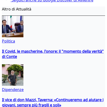
Altro di Attualità
Politica
Il Covid, le mascherine, l'onore: il "momento della verità"
di Conte
Dipendenze
Il vice di don Mazzi, Taverna: «Continueremo ad aiutare i
giovani, sempre più fragili e soli»