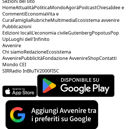
Sezioni del sito
Home
Attualità
Politica
Mondo
Agorà
Podcast
Chiesa
Idee e
Commenti
Economia
Vita e
Cura
Famiglia
Rubriche
Multimedia
Ecosistema avvenire
Pubblicazioni
Edizioni locali
L'economia civile
Gutenberg
Popotus
Pop
Up
Luoghi dell'Infinito
Avvenire
Chi siamo
Redazione
Ecosistema
Avvenire
Pubblicità
Fondazione Avvenire
Shop
Contatti
Mondo CEI
SIR
Radio InBlu
TV2000
FISC