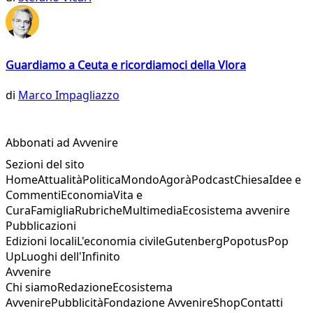
Guardiamo a Ceuta e ricordiamoci della Vlora
di
Marco Impagliazzo
Abbonati ad Avvenire
Sezioni del sito
Home
Attualità
Politica
Mondo
Agorà
Podcast
Chiesa
Idee e
Commenti
Economia
Vita e
Cura
Famiglia
Rubriche
Multimedia
Ecosistema avvenire
Pubblicazioni
Edizioni locali
L'economia civile
Gutenberg
Popotus
Pop
Up
Luoghi dell'Infinito
Avvenire
Chi siamo
Redazione
Ecosistema
Avvenire
Pubblicità
Fondazione Avvenire
Shop
Contatti