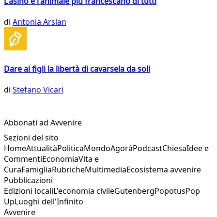
L'asino è l'animale più francescano di tutti
di
Antonia Arslan
Dare ai figli la libertà di cavarsela da soli
di
Stefano Vicari
Abbonati ad Avvenire
Sezioni del sito
Home
Attualità
Politica
Mondo
Agorà
Podcast
Chiesa
Idee e
Commenti
Economia
Vita e
Cura
Famiglia
Rubriche
Multimedia
Ecosistema avvenire
Pubblicazioni
Edizioni locali
L'economia civile
Gutenberg
Popotus
Pop
Up
Luoghi dell'Infinito
Avvenire