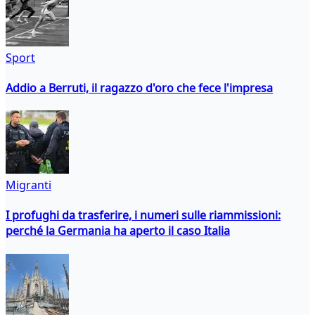
Sport
Addio a Berruti, il ragazzo d'oro che fece l'impresa
Migranti
I profughi da trasferire, i numeri sulle riammissioni:
perché la Germania ha aperto il caso Italia