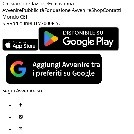
Chi siamo
Redazione
Ecosistema
Avvenire
Pubblicità
Fondazione Avvenire
Shop
Contatti
Mondo CEI
SIR
Radio InBlu
TV2000
FISC
Segui Avvenire su