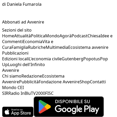
di
Daniela Fumarola
Abbonati ad Avvenire
Sezioni del sito
Home
Attualità
Politica
Mondo
Agorà
Podcast
Chiesa
Idee e
Commenti
Economia
Vita e
Cura
Famiglia
Rubriche
Multimedia
Ecosistema avvenire
Pubblicazioni
Edizioni locali
L'economia civile
Gutenberg
Popotus
Pop
Up
Luoghi dell'Infinito
Avvenire
Chi siamo
Redazione
Ecosistema
Avvenire
Pubblicità
Fondazione Avvenire
Shop
Contatti
Mondo CEI
SIR
Radio InBlu
TV2000
FISC