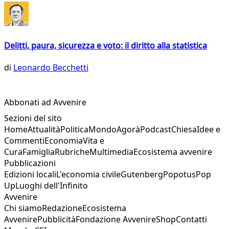
Delitti, paura, sicurezza e voto: il diritto alla statistica
di
Leonardo Becchetti
Abbonati ad Avvenire
Sezioni del sito
Home
Attualità
Politica
Mondo
Agorà
Podcast
Chiesa
Idee e
Commenti
Economia
Vita e
Cura
Famiglia
Rubriche
Multimedia
Ecosistema avvenire
Pubblicazioni
Edizioni locali
L'economia civile
Gutenberg
Popotus
Pop
Up
Luoghi dell'Infinito
Avvenire
Chi siamo
Redazione
Ecosistema
Avvenire
Pubblicità
Fondazione Avvenire
Shop
Contatti