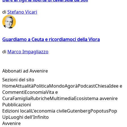
di
Stefano Vicari
Guardiamo a Ceuta e ricordiamoci della Vlora
di
Marco Impagliazzo
Abbonati ad Avvenire
Sezioni del sito
Home
Attualità
Politica
Mondo
Agorà
Podcast
Chiesa
Idee e
Commenti
Economia
Vita e
Cura
Famiglia
Rubriche
Multimedia
Ecosistema avvenire
Pubblicazioni
Edizioni locali
L'economia civile
Gutenberg
Popotus
Pop
Up
Luoghi dell'Infinito
Avvenire