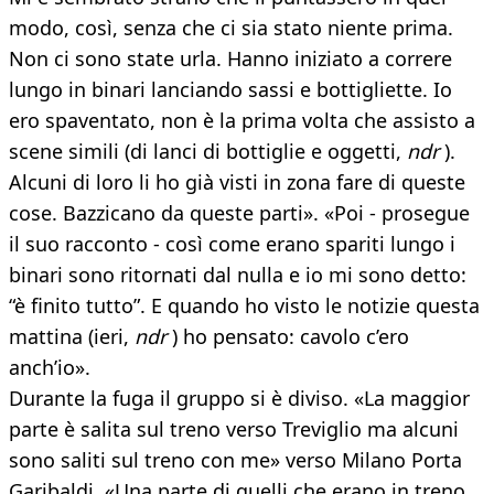
modo, così, senza che ci sia stato niente prima.
Non ci sono state urla. Hanno iniziato a correre
lungo in binari lanciando sassi e bottigliette. Io
ero spaventato, non è la prima volta che assisto a
scene simili (di lanci di bottiglie e oggetti,
ndr
).
Alcuni di loro li ho già visti in zona fare di queste
cose. Bazzicano da queste parti». «Poi - prosegue
il suo racconto - così come erano spariti lungo i
binari sono ritornati dal nulla e io mi sono detto:
“è finito tutto”. E quando ho visto le notizie questa
mattina (ieri,
ndr
) ho pensato: cavolo c’ero
anch’io».
Durante la fuga il gruppo si è diviso. «La maggior
parte è salita sul treno verso Treviglio ma alcuni
sono saliti sul treno con me» verso Milano Porta
Garibaldi. «Una parte di quelli che erano in treno