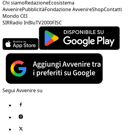
Chi siamo
Redazione
Ecosistema
Avvenire
Pubblicità
Fondazione Avvenire
Shop
Contatti
Mondo CEI
SIR
Radio InBlu
TV2000
FISC
Segui Avvenire su