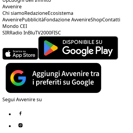
Avvenire
Chi siamo
Redazione
Ecosistema
Avvenire
Pubblicità
Fondazione Avvenire
Shop
Contatti
Mondo CEI
SIR
Radio InBlu
TV2000
FISC
Segui Avvenire su