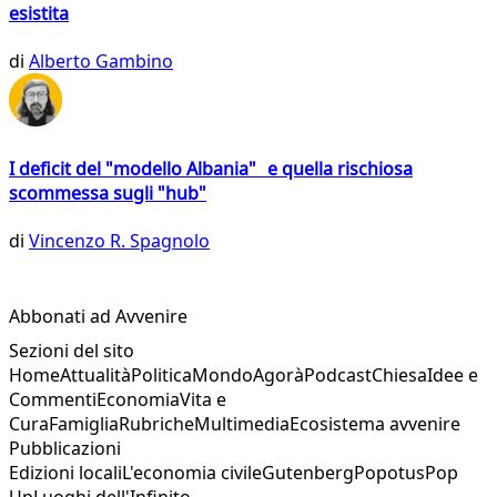
esistita
di
Alberto Gambino
I deficit del "modello Albania" e quella rischiosa
scommessa sugli "hub"
di
Vincenzo R. Spagnolo
Abbonati ad Avvenire
Sezioni del sito
Home
Attualità
Politica
Mondo
Agorà
Podcast
Chiesa
Idee e
Commenti
Economia
Vita e
Cura
Famiglia
Rubriche
Multimedia
Ecosistema avvenire
Pubblicazioni
Edizioni locali
L'economia civile
Gutenberg
Popotus
Pop
Up
Luoghi dell'Infinito