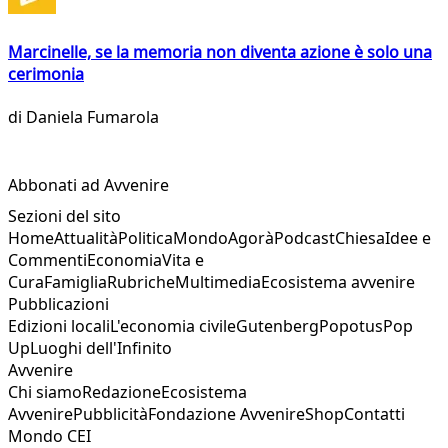
Marcinelle, se la memoria non diventa azione è solo una
cerimonia
di
Daniela Fumarola
Abbonati ad Avvenire
Sezioni del sito
Home
Attualità
Politica
Mondo
Agorà
Podcast
Chiesa
Idee e
Commenti
Economia
Vita e
Cura
Famiglia
Rubriche
Multimedia
Ecosistema avvenire
Pubblicazioni
Edizioni locali
L'economia civile
Gutenberg
Popotus
Pop
Up
Luoghi dell'Infinito
Avvenire
Chi siamo
Redazione
Ecosistema
Avvenire
Pubblicità
Fondazione Avvenire
Shop
Contatti
Mondo CEI