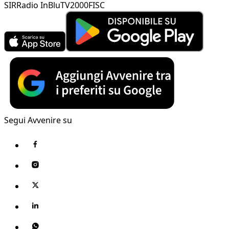
SIR
Radio InBlu
TV2000
FISC
Segui Avvenire su