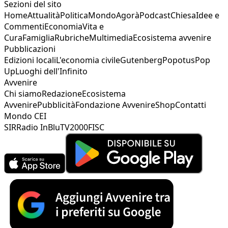
Sezioni del sito
Home
Attualità
Politica
Mondo
Agorà
Podcast
Chiesa
Idee e
Commenti
Economia
Vita e
Cura
Famiglia
Rubriche
Multimedia
Ecosistema avvenire
Pubblicazioni
Edizioni locali
L'economia civile
Gutenberg
Popotus
Pop
Up
Luoghi dell'Infinito
Avvenire
Chi siamo
Redazione
Ecosistema
Avvenire
Pubblicità
Fondazione Avvenire
Shop
Contatti
Mondo CEI
SIR
Radio InBlu
TV2000
FISC