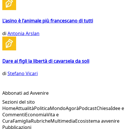
L'asino è l'animale più francescano di tutti
di
Antonia Arslan
Dare ai figli la libertà di cavarsela da soli
di
Stefano Vicari
Abbonati ad Avvenire
Sezioni del sito
Home
Attualità
Politica
Mondo
Agorà
Podcast
Chiesa
Idee e
Commenti
Economia
Vita e
Cura
Famiglia
Rubriche
Multimedia
Ecosistema avvenire
Pubblicazioni