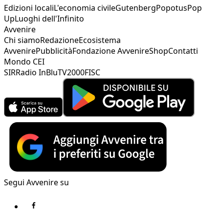
Edizioni locali
L'economia civile
Gutenberg
Popotus
Pop
Up
Luoghi dell'Infinito
Avvenire
Chi siamo
Redazione
Ecosistema
Avvenire
Pubblicità
Fondazione Avvenire
Shop
Contatti
Mondo CEI
SIR
Radio InBlu
TV2000
FISC
Segui Avvenire su